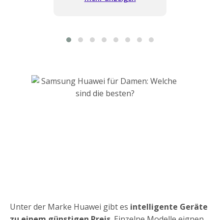
Kabelloses Laden
Große Auswahl an Designs
IP69K-Widerstand
Erweiterte Laufmetriken
Unter der Marke Huawei gibt es
intelligente Geräte
zu einem günstigen Preis
. Einzelne Modelle eignen