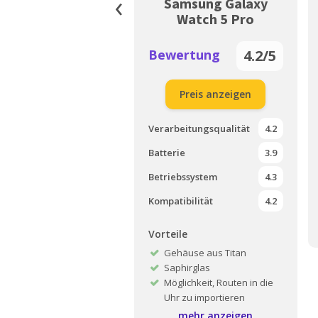
‹
Samsung Galaxy
Watch 5 Pro
Bewertung
4.2/5
Preis anzeigen
Verarbeitungsqualität
4.2
Batterie
3.9
Betriebssystem
4.3
Kompatibilität
4.2
Vorteile
Gehäuse aus Titan
Saphirglas
Möglichkeit, Routen in die
Uhr zu importieren
Telefon- und Messaging-
mehr anzeigen