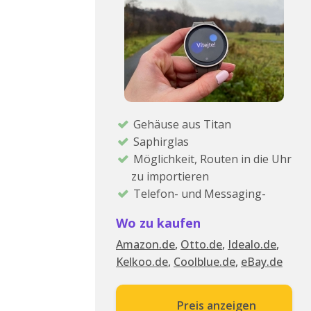
Gehäuse aus Titan
Saphirglas
Möglichkeit, Routen in die Uhr
zu importieren
Telefon- und Messaging-
Funktionen
Wo zu kaufen
Blutdruck- und EKG-Messung
Amazon.de
,
Otto.de
,
Idealo.de
,
Kelkoo.de
,
Coolblue.de
,
eBay.de
Preis anzeigen