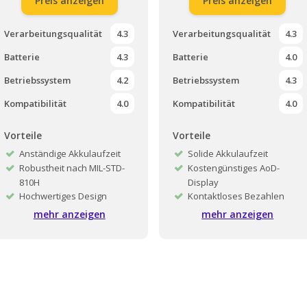
Preis anzeigen
Preis anzeigen
Verarbeitungsqualität
4.3
Verarbeitungsqualität
4.3
Batterie
4.3
Batterie
4.0
Betriebssystem
4.2
Betriebssystem
4.3
Kompatibilität
4.0
Kompatibilität
4.0
Vorteile
Vorteile
Anständige Akkulaufzeit
Solide Akkulaufzeit
Robustheit nach MIL-STD-
Kostengünstiges AoD-
810H
Display
Hochwertiges Design
Kontaktloses Bezahlen
Angenehm zu tragen
Komfortabel im Schlaf
mehr anzeigen
mehr anzeigen
Schnelles Aufladen
Spracheingabe von
Hochwertige Verarbeitung
Nachrichten und Text
Genaue
Saphirglas
Schlafüberwachung
Erweiterte Laufmetriken
Schnelles Aufladen