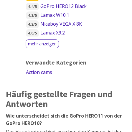
GoPro HERO12 Black
4.4/5
Lamax W10.1
4.3/5
Niceboy VEGA X 8K
4.2/5
Lamax X9.2
4.0/5
Verwandte Kategorien
Action cams
Häufig gestellte Fragen und
Antworten
Wie unterscheidet sich die GoPro HERO11 von der
GoPro HERO10?
Der Hauptunterschied zwischen den Kameras ist der