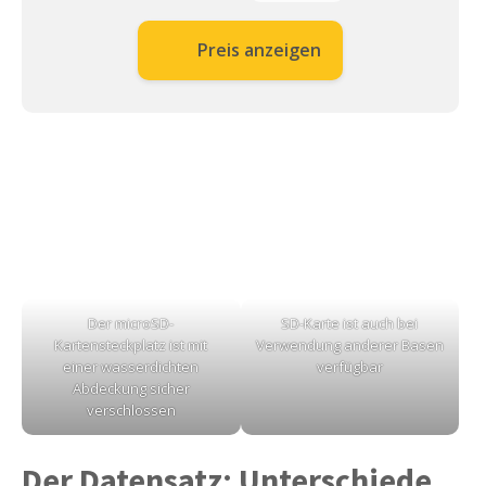
Preis anzeigen
Der microSD-
SD-Karte ist auch bei
Kartensteckplatz ist mit
Verwendung anderer Basen
einer wasserdichten
verfügbar
Abdeckung sicher
verschlossen
Der Datensatz: Unterschiede