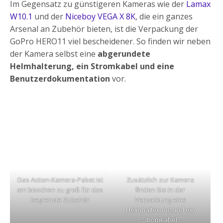
Im Gegensatz zu günstigeren Kameras wie der
Lamax
W10.1
und der
Niceboy VEGA X 8K
, die ein ganzes
Arsenal an Zubehör bieten, ist die Verpackung der
GoPro HERO11 viel bescheidener. So finden wir neben
der Kamera selbst eine
abgerundete
Helmhalterung, ein Stromkabel und eine
Benutzerdokumentation
vor.
Das Action-Kamera-Paket ist
Zusätzlich zur Kamera
ein bisschen zu groß für das
finden Sie in der
begrenzte Zubehör
Verpackung eine
Helmhalterung und ein
Stromkabel.