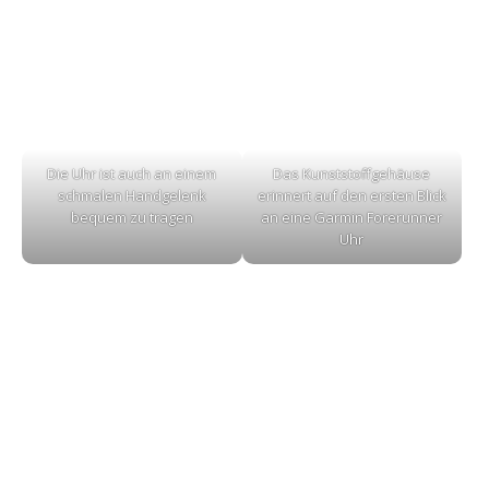
Die Uhr ist auch an einem
Das Kunststoffgehäuse
schmalen Handgelenk
erinnert auf den ersten Blick
bequem zu tragen
an eine Garmin Forerunner
Uhr