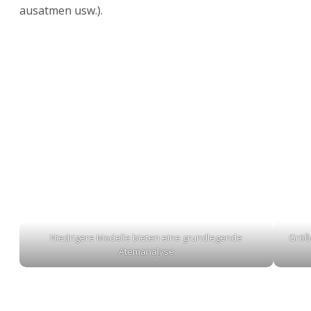
ausatmen usw.).
Niedrigere Modelle bieten eine grundlegende
Größ
Atemanalyse