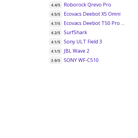
Roborock Qrevo Pro
4.4/5
Ecovacs Deebot X5 Omni
4.5/5
Ecovacs Deebot T50 Pro Omni
4.7/5
SurfShark
4.2/5
Sony ULT Field 3
4.1/5
JBL Wave 2
4.1/5
SONY WF-C510
3.9/5