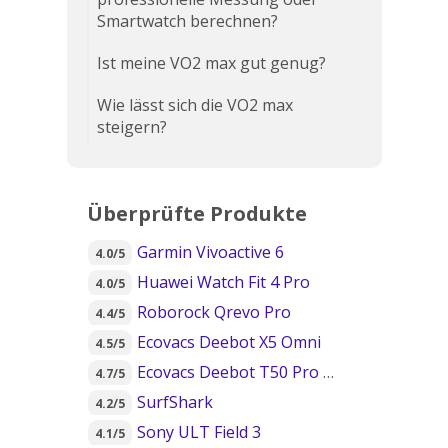
Smartwatch berechnen?
Ist meine VO2 max gut genug?
Wie lässt sich die VO2 max
steigern?
Überprüfte Produkte
Garmin Vivoactive 6
4.0/5
Huawei Watch Fit 4 Pro
4.0/5
Roborock Qrevo Pro
4.4/5
Ecovacs Deebot X5 Omni
4.5/5
Ecovacs Deebot T50 Pro Omni
4.7/5
SurfShark
4.2/5
Sony ULT Field 3
4.1/5