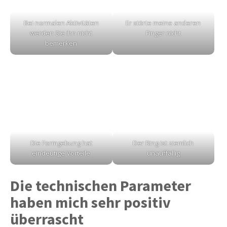
Bei normalen Aktivitäten
Er störte meine anderen
werden Sie ihn nicht
Finger nicht
bemerken
Die Formgebung hat
Der Ring ist ziemlich
eindeutige Vorteile
unauffällig
Die technischen Parameter
haben mich sehr positiv
überrascht