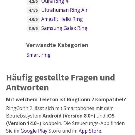
Oura Ring 4
4.2/5
Ultrahuman Ring Air
4.1/5
Amazfit Helio RIng
4.0/5
Samsung Galax Ring
3.9/5
Verwandte Kategorien
Smart ring
Häufig gestellte Fragen und
Antworten
Mit welchem Telefon ist RingConn 2 kompatibel?
RingConn 2 lässt sich mit Smartphones mit dem
Betriebssystem
Android (Version 8.0+)
und
iOS
(Version 14.0+)
koppeln. Die Steuerungs-App finden
Sie im
Google Play
Store und im
App Store
.