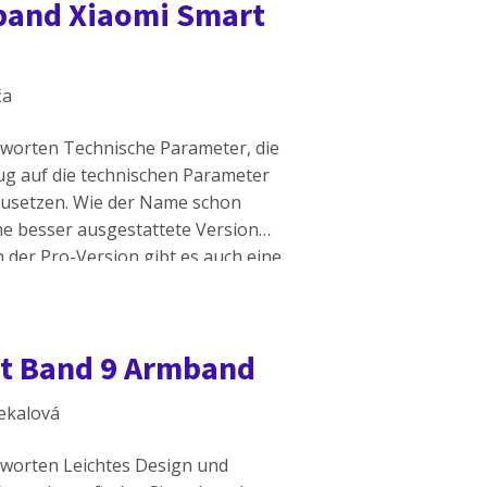
mband Xiaomi Smart
ča
tworten Technische Parameter, die
ug auf die technischen Parameter
zusetzen. Wie der Name schon
ne besser ausgestattete Version
 der Pro-Version gibt es auch eine
aleren Funktionsspektrum,
rt Band 9 Armband
čekalová
tworten Leichtes Design und