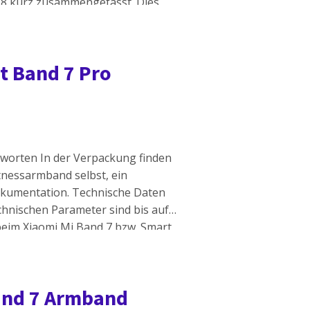
 8 kurz zusammengefasst. Dies
erkmale, die für Sie beim Kauf
t Band 7 Pro
tworten In der Verpackung finden
itnessarmband selbst, ein
kumentation. Technische Daten
chnischen Parameter sind bis auf
beim Xiaomi Mi Band 7 bzw. Smart
der Pro-Version des […]
Band 7 Armband