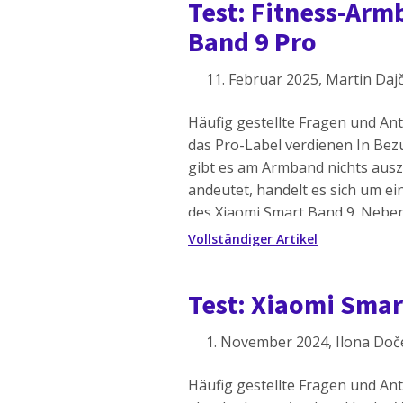
Test: Fitness-Ar
Band 9 Pro
11. Februar 2025
, Martin Daj
Häufig gestellte Fragen und An
das Pro-Label verdienen In Bez
gibt es am Armband nichts aus
andeutet, handelt es sich um ei
des Xiaomi Smart Band 9. Neben
Active-Version mit einem schm
Vollständiger Artikel
kürzerer Akkulaufzeit […]
Test: Xiaomi Sma
1. November 2024
, Ilona Do
Häufig gestellte Fragen und An