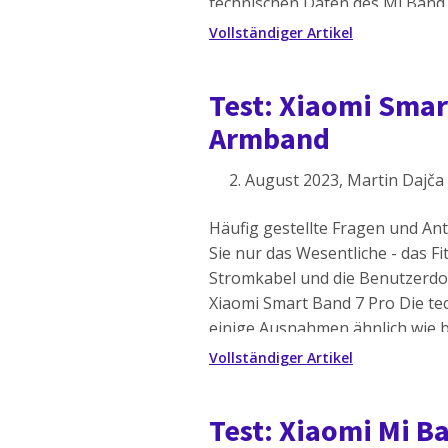
technischen Daten des Mi Band
sind jedoch nicht die einzigen M
Vollständiger Artikel
eines Fitnessarmbandes […]
Test: Xiaomi Smar
Armband
2. August 2023
, Martin Dajča
Häufig gestellte Fragen und An
Sie nur das Wesentliche - das F
Stromkabel und die Benutzerdo
Xiaomi Smart Band 7 Pro Die te
einige Ausnahmen ähnlich wie 
Band 7. Allerdings sind wir bei 
Vollständiger Artikel
Test: Xiaomi Mi 