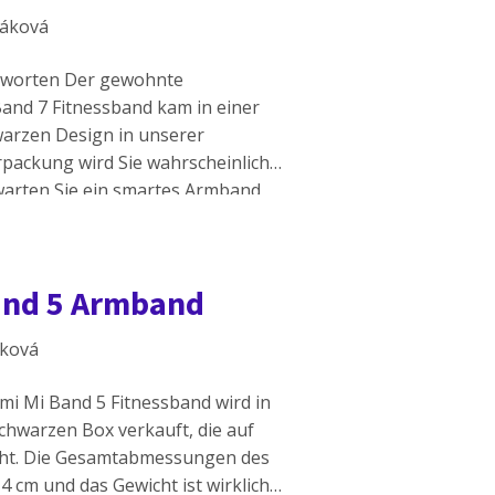
táková
ntworten Der gewohnte
and 7 Fitnessband kam in einer
warzen Design in unserer
rpackung wird Sie wahrscheinlich
warten Sie ein smartes Armband,
nd eine Gebrauchsanweisung. Die
 17 × […]
Band 5 Armband
áková
omi Mi Band 5 Fitnessband wird in
schwarzen Box verkauft, die auf
ieht. Die Gesamtabmessungen des
 cm und das Gewicht ist wirklich