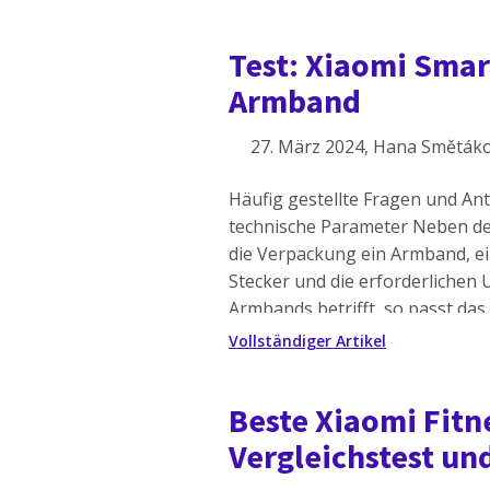
das Modell für Personen mit e
Test: Xiaomi Sma
Armband
27. März 2024
, Hana Směták
Häufig gestellte Fragen und A
technische Parameter Neben de
die Verpackung ein Armband, e
Stecker und die erforderlichen
Armbands betrifft, so passt da
Handgelenke mit einem Umfang v
Vollständiger Artikel
für […]
Beste Xiaomi Fit
Vergleichstest u