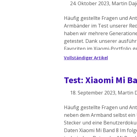
24. Oktober 2023
, Martin Daj
Häufig gestellte Fragen und An
Armbänder im Test unserer Red
haben wir mehrere Generation
getestet. Dank unserer ausführ
Favoriten im Xiaomi-Portfolio g
Disziplinen brillieren. Xiaomi F
Vollständiger Artikel
mehr über ihre Eigenschaften u
haben wir die […]
Test: Xiaomi Mi 
18. September 2023
, Martin 
Häufig gestellte Fragen und An
neben dem Armband selbst ein 
Stecker und eine Benutzerdoku
Daten Xiaomi Mi Band 8 Im folg