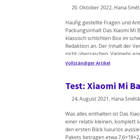
20. Oktober 2022
, Hana Smě
Häufig gestellte Fragen und A
Packungsinhalt Das Xiaomi Mi B
klassisch schlichten Box im sch
Redaktion an. Der Inhalt der Ve
nicht überraschen. Vielmehr er
ein magnetisches Stromkabel u
Vollständiger Artikel
Abmessungen der Box betragen
Test: Xiaomi Mi 
24. August 2021
, Hana Smět
Was alles enthalten ist Das Xia
einer relativ kleinen, komplett 
den ersten Blick luxuriös auss
Pakets betragen etwa 7,6×18×2,4