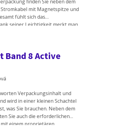
erpackung finden Sie neben dem
n Stromkabel mit Magnetspitze und
esamt fühlt sich das
ank seiner Leichtigkeit merkt man
Was die Qualität betrifft, hat
t Band 8 Active
ová
ntworten Verpackungsinhalt und
d wird in einer kleinen Schachtel
 ist, was Sie brauchen. Neben dem
en Sie auch die erforderlichen
 mit einem proprietären
r Abmessungen des Armbands ist