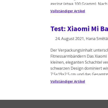
gering (etwa 100 Gramm). Nach
wartet es auf Sie: Sie können sic
Vollständiger Artikel
Test: Xiaomi Mi 
24. August 2021
, Hana Smět
Der Verpackungsinhalt untersch
Fitnessarmbändern Das Xiaomi Mi
kleinen, eleganten Schachtel ve
schwarzen Design dominiert wi
7,5×19×2,5 cm und das Gesamtgew
Gramm). Nach dem Auspacken de
Vollständiger Artikel
freuen: Im Lieferumfang […]