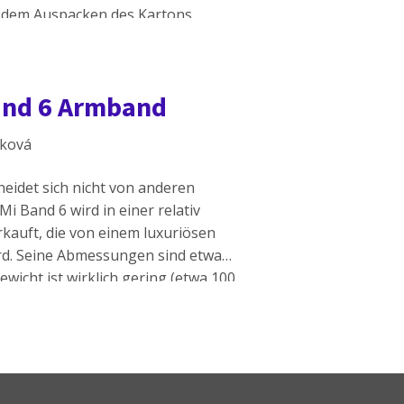
 dem Auspacken des Kartons
h […]
Band 6 Armband
áková
eidet sich nicht von anderen
 Band 6 wird in einer relativ
rkauft, die von einem luxuriösen
rd. Seine Abmessungen sind etwa
icht ist wirklich gering (etwa 100
r Schachtel können Sie sich