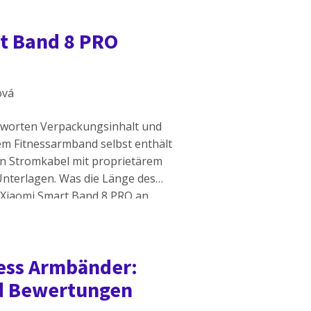
inem Handgelenksumfang […]
rt Band 8 PRO
ová
ntworten Verpackungsinhalt und
m Fitnessarmband selbst enthält
in Stromkabel mit proprietärem
 Unterlagen. Was die Länge des
s Xiaomi Smart Band 8 PRO an
on 13,5 bis 20,5 cm. Damit ist es
ness Armbänder:
nd Bewertungen