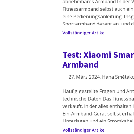
abnehmbares Armband In der V
Fitnessarmband selbst auch ei
eine Bedienungsanleitung. Insg
Sportarmband dezent an, und d
nicht einmal, dass man es trägt. 
Vollständiger Artikel
Xiaomi zum ersten Mal […]
Test: Xiaomi Smar
Armband
27. März 2024
, Hana Směták
Häufig gestellte Fragen und A
technische Daten Das Fitnessban
verkauft, in der alles enthalten
Ein-Armband-Gerät selbst erhalt
Unterlagen und ein Stromkabel
Magnetanschluss. Aufgrund de
Vollständiger Artikel