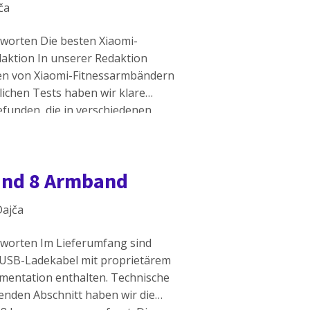
ča
tworten Die besten Xiaomi-
aktion In unserer Redaktion
en von Xiaomi-Fitnessarmbändern
lichen Tests haben wir klare
efunden, die in verschiedenen
itnessarmbänder - erfahren Sie
nd Funktionen In der Redaktion
Band 8 Armband
Dajča
tworten Im Lieferumfang sind
USB-Ladekabel mit proprietärem
mentation enthalten. Technische
enden Abschnitt haben wir die