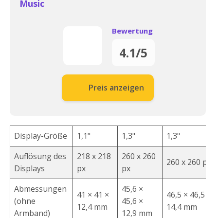
Music
Bewertung
4.1/5
Preis anzeigen
Display-Größe
1,1"
1,3"
1,3"
Auflösung des
218 x 218
260 x 260
260 x 260 px
Displays
px
px
Abmessungen
45,6 ×
41 × 41 ×
46,5 × 46,5 ×
(ohne
45,6 ×
12,4 mm
14,4 mm
Armband)
12,9 mm