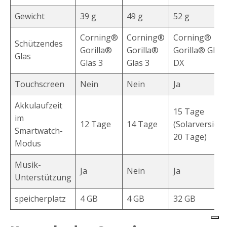
Gewicht
39 g
49 g
52 g
Corning®
Corning®
Corning®
Schützendes
Gorilla®
Gorilla®
Gorilla® Glas
Glas
Glas 3
Glas 3
DX
Touchscreen
Nein
Nein
Ja
Akkulaufzeit
15 Tage
im
12 Tage
14 Tage
(Solarversion
Smartwatch-
20 Tage)
Modus
Musik-
Ja
Nein
Ja
Unterstützung
speicherplatz
4 GB
4 GB
32 GB
Garmin Forerunner 255S Music
Siehe
Bewertung:
4.1/5