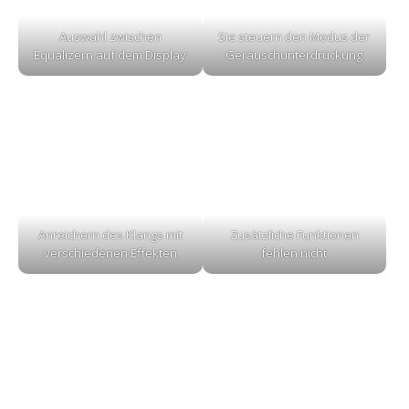
Auswahl zwischen
Sie steuern den Modus der
Equalizern auf dem Display
Geräuschunterdrückung
Anreichern des Klangs mit
Zusätzliche Funktionen
verschiedenen Effekten
fehlen nicht