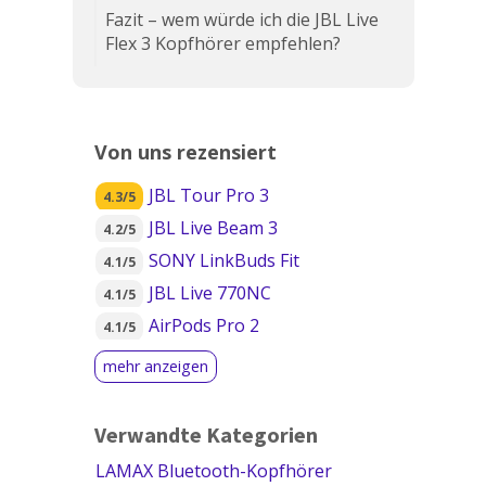
Fazit – wem würde ich die JBL Live
Flex 3 Kopfhörer empfehlen?
Von uns rezensiert
JBL Tour Pro 3
4.3/5
JBL Live Beam 3
4.2/5
SONY LinkBuds Fit
4.1/5
JBL Live 770NC
4.1/5
AirPods Pro 2
4.1/5
Verwandte Kategorien
LAMAX Bluetooth-Kopfhörer