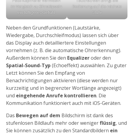
Peck-Kopfhörer vermitteln
Touchscreen bringt die
im Vergleich zu Ohrstöpseln
Bedienung auf die nächste
ein luftigeres Gefühl
Stufe
Neben den Grundfunktionen (Lautstärke,
Wiedergabe, Durchschleifmodus) lassen sich über
das Display auch detailliertere Einstellungen
vornehmen (z. B. die automatische Ohrerkennung).
Außerdem können Sie den
Equalizer
oder den
Spatial-Sound-Typ
(Echoeffekt) auswählen. Zu guter
Letzt können Sie den Empfang von
Benachrichtigungen aktivieren (diese werden nur
kurzzeitig und in begrenzter Wortlänge angezeigt)
und
eingehende Anrufe kontrollieren
. Die
Kommunikation funktioniert auch mit iOS-Geräten.
Das
Bewegen auf dem
Bildschirm ist dank des
stufenlosen Bildlaufs mehr oder weniger
flüssig
, und
Sie können zusätzlich zu den Standardbildern
ein