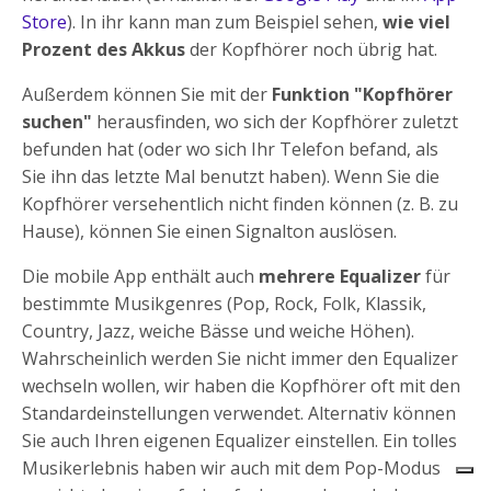
Store
). In ihr kann man zum Beispiel sehen,
wie viel
Prozent des Akkus
der Kopfhörer noch übrig hat.
Außerdem können Sie mit der
Funktion "Kopfhörer
suchen"
herausfinden, wo sich der Kopfhörer zuletzt
befunden hat (oder wo sich Ihr Telefon befand, als
Sie ihn das letzte Mal benutzt haben). Wenn Sie die
Kopfhörer versehentlich nicht finden können (z. B. zu
Hause), können Sie einen Signalton auslösen.
Die mobile App enthält auch
mehrere Equalizer
für
bestimmte Musikgenres (Pop, Rock, Folk, Klassik,
Country, Jazz, weiche Bässe und weiche Höhen).
Wahrscheinlich werden Sie nicht immer den Equalizer
wechseln wollen, wir haben die Kopfhörer oft mit den
Standardeinstellungen verwendet. Alternativ können
Sie auch Ihren eigenen Equalizer einstellen. Ein tolles
Niceboy HIVE Aura 4 ANC
Siehe
Musikerlebnis haben wir auch mit dem Pop-Modus
Bewertung:
3.7/5