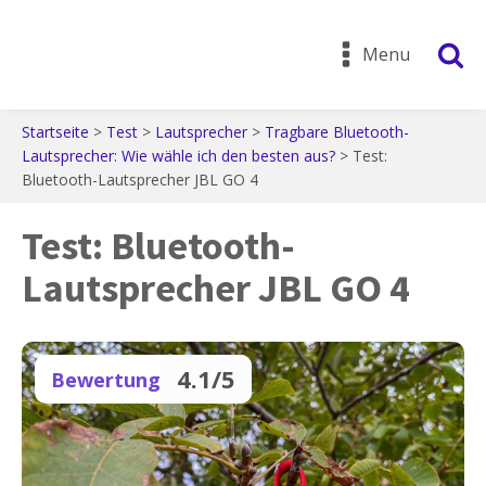
Menu
Startseite
>
Test
>
Lautsprecher
>
Tragbare Bluetooth-
Lautsprecher: Wie wähle ich den besten aus?
>
Test:
Bluetooth-Lautsprecher JBL GO 4
Test: Bluetooth-
Lautsprecher JBL GO 4
4.1/5
Bewertung