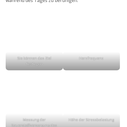
während des Tages zu beruhigen.
Sie können das Ziel
Herzfrequenz
festlegen
Messung der
Höhe der Stressbelastung
Sauerstoffversorgung des