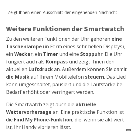
Zeigt Ihnen einen Ausschnitt der eingehenden Nachricht
Weitere Funktionen der Smartwatch
Zu den weiteren Funktionen der Uhr gehören
eine
Taschenlampe
(in Form eines sehr hellen Displays),
ein
Wecker
, ein
Timer
und eine
Stoppuhr
. Die Uhr
fungiert auch als
Kompass
und zeigt Ihnen den
aktuellen
Luftdruck
an. Außerdem können Sie damit
die Musik
auf Ihrem Mobiltelefon
steuern
. Das Lied
kann umgeschaltet, pausiert und die Lautstärke bei
Bedarf erhöht oder verringert werden.
Die Smartwatch zeigt auch die
aktuelle
Wettervorhersage
an. Eine praktische Funktion ist
die
Find My Phone-Funktion
, die, wenn sie aktiviert
Xiaomi Mi Watch Lite
Siehe
ist, Ihr Handy vibrieren lässt.
Bewertung:
3.5/5